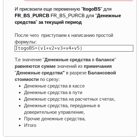
И присвоили еще переменную "
ItogoBS
" для
FR_BS_PURCB
FR_BS_PURCB для "
Денежные
средства
"
за текущий период
После чего приступаем к написанию простой
формулы:
ItogoBS=(v1+v2+v3+v4+v5)
Т.е значение "
Денежные средства
в
балансе
"
равняются
сумме
значений из
примечания
"
Денежные средства"
в разрезе
Балансовой
стоимости
по срезу:
Денежные средства в кассе
Денежные средства в пути
Денежные средства на расчетных счетах,
Денежные средства, переданные в
доверительное управление,
Прочие денежные средства,
Итого