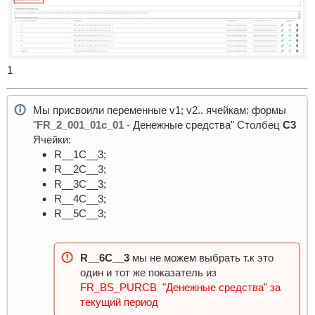
1
Мы присвоили переменные v1; v2.. ячейкам: формы
"
FR_2_001_01c_01
-
Денежные средства" Столбец
C3
Ячейки:
R__1C__3;
R__2C__3;
R__3C__3;
R__4C__3;
R__5C__3;
R__6C__3
мы не можем выбрать т.к это
один и тот же показатель из
FR_BS_PURCB "Денежные средства" за
текущий период