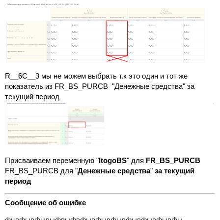
R__6C__3
мы не можем выбрать т.к это один и тот же
показатель из
FR_BS_PURCB "Денежные средства" за
текущий период
Присваиваем переменную "
ItogoBS
" для
FR_BS_PURCB
FR_BS_PURCB для "
Денежные средства
"
за текущий
период
Сообщение об ошибке
фцвфывфывыфвыфвфывфывфывфывфывфывфы