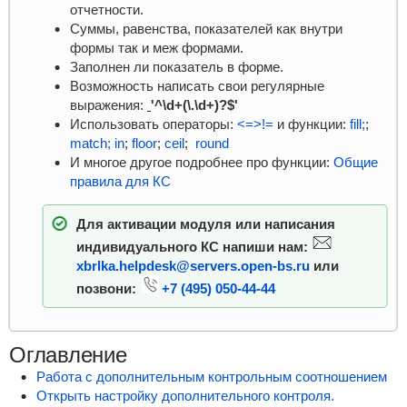
отчетности.
Суммы, равенства, показателей как внутри
формы так и меж формами.
Заполнен ли показатель в форме.
Возможность написать свои регулярные
выражения:
'^\d+(\.\d+)?$'
Использовать операторы:
<=>!=
и функции:
fill;
;
match;
in
;
floor
;
ceil
;
round
И многое другое подробнее про функции:
Общие
правила для КС
Для активации модуля или написания
индивидуального КС напиши нам:
xbrlka.helpdesk@servers.open-bs.ru
или
позвони:
+7 (495) 050-44-44
Оглавление
Работа с дополнительным контрольным соотношением
Открыть настройку дополнительного контроля.