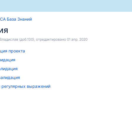
CA База Знаний
ия
ладислав (доб.130)
, отредактировано
01 апр. 2020
ция проекта
лидация
алидация
валидация
и регулярных выражений