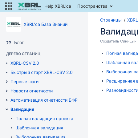
Help XBRL'ca
Пространства
Страницы
XBRL
XBRL'ca База Знаний
Валидац
Создатель
Синицын В
Блог
Полная валида
ДЕРЕВО СТРАНИЦ
Шаблонная ва
XBRL-CSV 2.0
Выборочная в
Быстрый старт XBRL-CSV 2.0
Расширенная 
Первые шаги
Разновидност
Новости отчетности
Автоматизация отчетности БФР
Валидация
Полная валидация проекта
Шаблонная валидация
Выборочная валидация