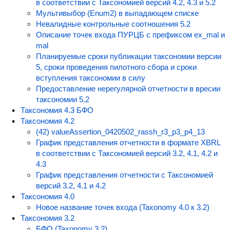
в соответствии с Таксономией версий 4.2, 4.3 и 5.2
Мультивыбор (Enum2) в выпадающем списке
Невалидные контрольные соотношения 5.2
Описание точек входа ПУРЦБ с префиксом ex_mal и
mal
Планируемые сроки публикации таксономии версии
5, сроки проведения пилотного сбора и сроки
вступления таксономии в силу
Предоставление нерегулярной отчетности в вресии
таксономии 5.2
Таксономия 4.3 БФО
Таксономия 4.2
(42) valueAssertion_0420502_rassh_r3_p3_p4_13
График представления отчетности в формате XBRL
в соответствии с Таксономией версий 3.2, 4.1, 4.2 и
4.3
График представления отчетности с Таксономией
версий 3.2, 4.1 и 4.2
Таксономия 4.0
Новое название точек входа (Taxonomy 4.0 к 3.2)
Таксономия 3.2
БФО (Taxonomy 3.2)