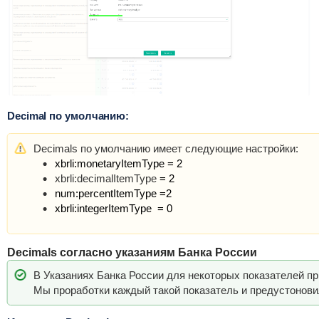
Decimal по умолчанию:
Decimals по умолчанию имеет следующие настройки:
xbrli:monetaryItemType = 2
xbrli:decimalItemType
= 2
num:percentItemType
=2
xbrli:integerItemType
= 0
Decimals согласно указаниям Банка России
В Указаниях Банка России для некоторых показателей пр
Мы проработки каждый такой показатель и предустонови