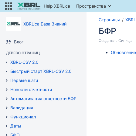
Help XBRL'ca
Пространства
Страницы
XBRL
XBRL'ca База Знаний
БФР
Создатель
Синицын В
Блог
Обновление
ДЕРЕВО СТРАНИЦ
XBRL-CSV 2.0
Быстрый старт XBRL-CSV 2.0
Первые шаги
Новости отчетности
Автоматизация отчетности БФР
Валидация
Функционал
Даты
БФО