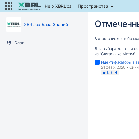
Help XBRL'ca
Пространства
Отмеченны
XBRL'ca База Знаний
В этом списке отображ
Блог
Для выбора контента со
из "Связанные Метки"
Идентификаторы в в
21 февр. 2020
•
Сини
idtabel