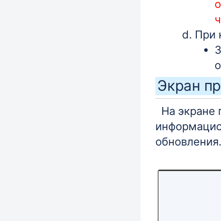
о
ч
При 
З
о
Экран пр
На экране 
информацио
обновления