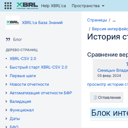
Help XBRL'ca
Пространства
Страницы
…
XBRL'ca База Знаний
Версия интерфейса
История 
Блог
ДЕРЕВО СТРАНИЦ
Сравнение ве
XBRL-CSV 2.0
Быстрый старт XBRL-CSV 2.0
changes.mady.b
Синицын Влади
Первые шаги
Сохранено
05 февр. 2024
Новости отчетности
просмотр истории 
Автоматизация отчетности БФР
Оглавление
Валидация
Функционал
Блок инт
Даты
БФО