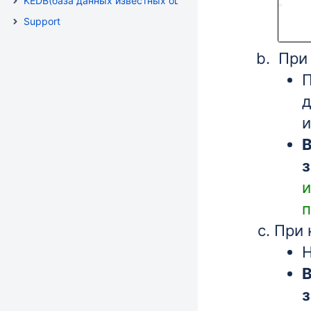
KEDB(база данных известных ошибок )
Support
При 
П
д
и
В
з
и
п
При 
Н
В
з