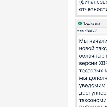
(финансов
отчетност
Подсказка
title
XBRLCA
Мы начали
новой так
облачные 
версии XB
тестовых 
мы дополн
уведомим
доступнос
таксономи