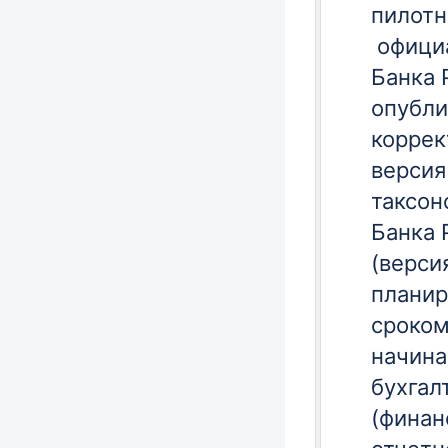
пилотн
офици
Банка 
опубли
коррек
версия
таксон
Банка 
(версия
плани
сроком
начина
бухгал
(финан