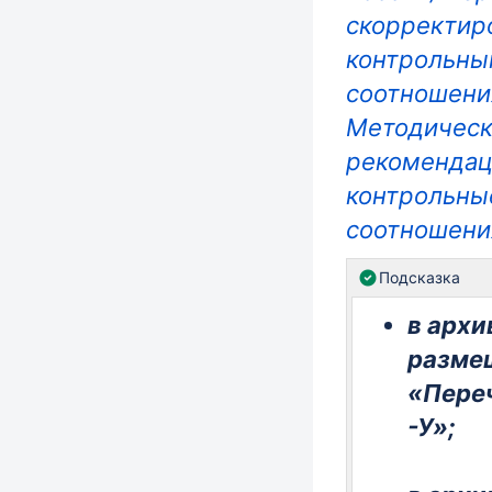
скорректир
контрольн
соотношени
Методичес
рекомендаци
контрольны
соотношени
Подсказка
в архи
разме
«Пере
-У»;