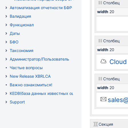
Столбец
Автоматизация отчетности БФР
width
20
Валидация
Функционал
Даты
Столбец
БФО
width
20
Таксономия
Администратор/Пользователь
Cloud
Частые вопросы
New Release XBRLCA
Столбец
Важно ознакомиться!
width
20
KEDB(база данных известных ошибок )
sales@
Support
Секция