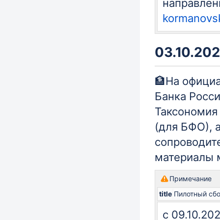
направлены
kormanovs
03.10.202
🏦На офици
Банка Росс
Таксономия 
(для БФО), 
сопроводит
материалы 
Примечание
title
Пилотный сб
с 09.10.20