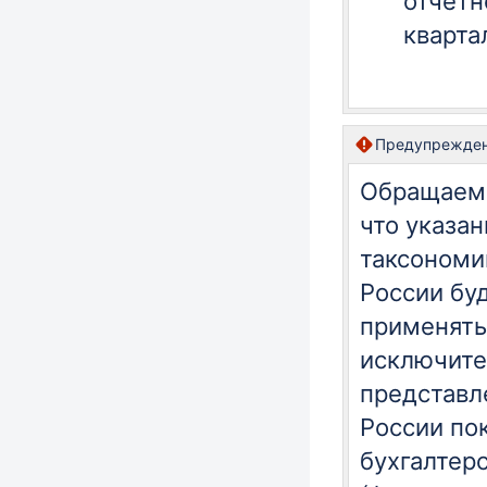
отчетно
кварта
Предупрежде
Обращаем 
что указан
таксономи
России бу
применять
исключите
представл
России по
бухгалтер