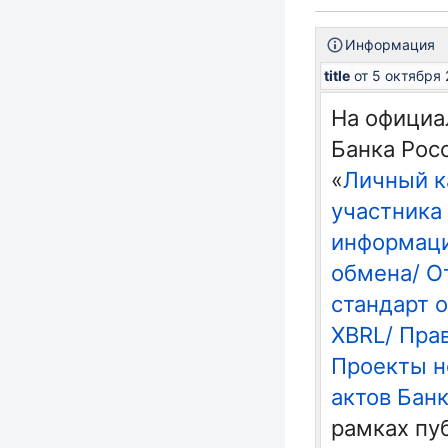
Информация
title
от 5 октября
На официа
Банка Рос
«
Личный к
участника
информац
обмена/ О
стандарт 
XBRL/ Пра
Проекты 
актов Бан
рамках пу