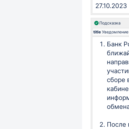
27.10.2023
Подсказка
title
Уведомление
Банк Р
ближа
направ
участи
сборе 
кабине
инфор
обмена
После 