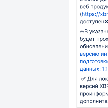
веб проду
(
https://xbr
доступен
✳️В указа
будет про
обновлени
версию ин
подготовки
данных: 1.1
✅ Для ло
версий XB
проинфор
дополните