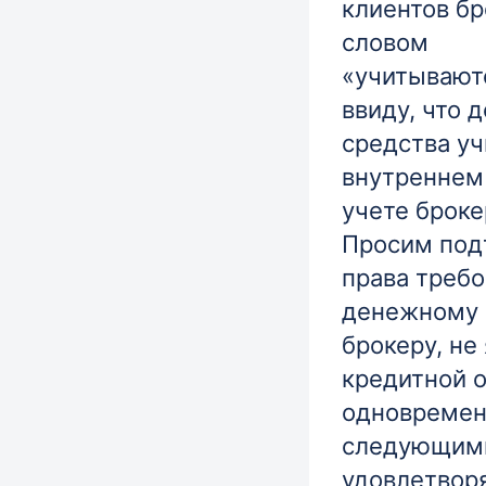
клиентов бр
словом
«учитывают
ввиду, что
средства у
внутреннем
учете броке
Просим подт
права требо
денежному 
брокеру, н
кредитной о
одновреме
следующими
удовлетвор