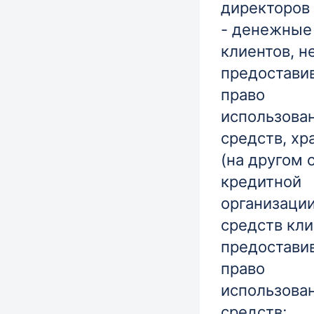
директоров 
- денежные
клиентов, н
предостави
право
использова
средств, хр
(на другом 
кредитной
организаци
средств кли
предостави
право
использова
средств;