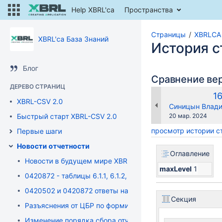
Help XBRL'ca
Пространства
Страницы
XBRLCA 
XBRL'ca База Знаний
История 
Блог
Сравнение ве
ДЕРЕВО СТРАНИЦ
С
1
XBRL-CSV 2.0
в
changes.mady.b
Синицын Влади
Сохранено
Быстрый старт XBRL-CSV 2.0
20 мар. 2024
просмотр истории 
Первые шаги
Новости отчетности
Оглавление
Новости в будущем мире XBRL
maxLevel
1
0420872 - таблицы 6.1.1, 6.1.2, 6.2.1, 6.2.2 подраздела 6
0420502 и 0420872 ответы на вопросы
Секция
Разъяснения от ЦБР по формированию отчетности XBRL д
Изменение порядка сбора отчетности по форме 042045