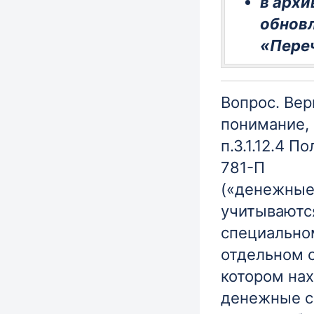
в арх
обнов
«Пере
Вопрос. Вер
понимание, 
п.3.1.12.4 
781-П
(«денежные
учитываютс
специально
отдельном о
котором нах
денежные с