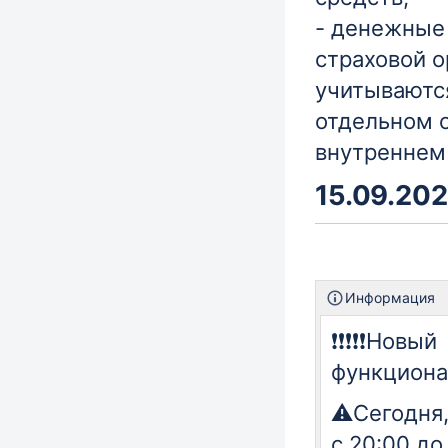
- денежные
страховой о
учитываютс
отдельном с
внутреннем 
15.09.202
Информация
❗️❗️❗️❗️❗️Новый
функционал❗️❗️
⚠️Сегодня,
с 20:00 до