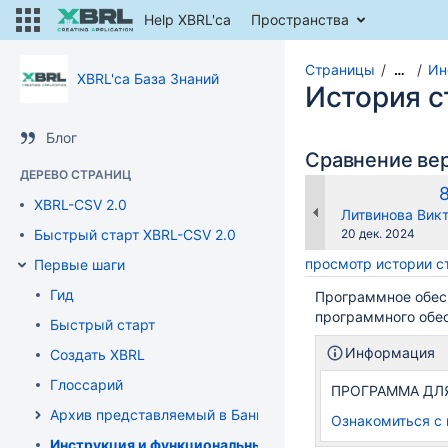
Help XBRL'ca
Пространства
Страницы
Ин
…
XBRL'ca База Знаний
История 
Блог
Сравнение ве
ДЕРЕВО СТРАНИЦ
С
XBRL-CSV 2.0
в
changes.mady.b
Литвинова Викт
Сохранено
Быстрый старт XBRL-CSV 2.0
20 дек. 2024
просмотр истории 
Первые шаги
Гид
Программное обесп
программного обес
Быстрый старт
Информация
Создать XBRL
Глоссарий
ПРОГРАММА ДЛЯ 
Архив представляемый в Банк России
Ознакомиться с
Инструкция и функциональные характеристики к про