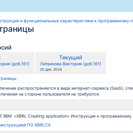
струкция и функциональные характеристики к программному 
страницы
рсий
по
тарая
Новая
8
Текущий
сравнению
ерсия
версия
y.user
changes.mady.by.user
ория (доб.161)
Литвинова Виктория (доб.161)
с
Сохранено
20 дек. 2024
страницы
ечение распространяется в виде интернет-сервиса (SaaS), спе
печения на стороне пользователя не требуются.
ЭВМ «XBRL Creating application» Инструкция к программному
 инструкцией ПО XBRLCA
граммному продукту XBRLCA