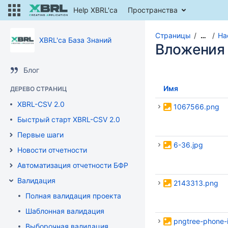
Help XBRL'ca
Пространства
Страницы
На
…
XBRL'ca База Знаний
Вложения
Блог
Имя
ДЕРЕВО СТРАНИЦ
XBRL-CSV 2.0
1067566.png
Быстрый старт XBRL-CSV 2.0
Первые шаги
6-36.jpg
Новости отчетности
Автоматизация отчетности БФР
Валидация
2143313.png
Полная валидация проекта
Шаблонная валидация
pngtree-phone-
Выборочная валидация