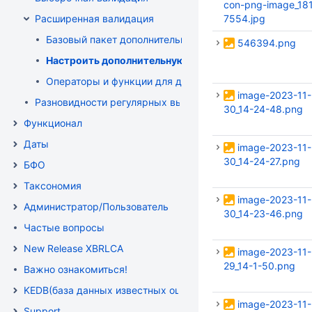
con-png-image_18
Расширенная валидация
7554.jpg
Базовый пакет дополнительной валидации
546394.png
Настроить дополнительную валдиацию
Операторы и функции для дополнительной валидации
image-2023-11-
Разновидности регулярных выражений
30_14-24-48.png
Функционал
Даты
image-2023-11-
30_14-24-27.png
БФО
Таксономия
image-2023-11-
Администратор/Пользователь
30_14-23-46.png
Частые вопросы
New Release XBRLCA
image-2023-11-
29_14-1-50.png
Важно ознакомиться!
KEDB(база данных известных ошибок )
image-2023-11-
Support