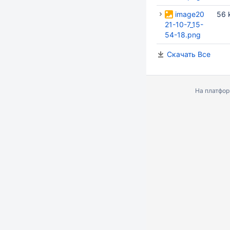
image20
56 
21-10-7_15-
54-18.png
Скачать Все
На платфо