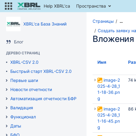
Help XBRL'ca
Пространства
Страницы
…
XBRL'ca База Знаний
Создать заявку н
Вложения
Блог
ДЕРЕВО СТРАНИЦ
XBRL-CSV 2.0
Имя
Раз
Быстрый старт XBRL-CSV 2.0
image-2
74 
Первые шаги
025-4-28_1
Новости отчетности
1-18-36.pn
g
Автоматизация отчетности БФР
Валидация
image-2
86 
025-4-28_1
Функционал
1-16-45.pn
Даты
g
БФО