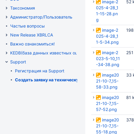
image-2
52 
025-4-28_1
Таксономия
1-15-28.pn
Администратор/Пользователь
g
Частые вопросы
image-2
198
New Release XBRLCA
025-4-28_1
1-5-34.png
Важно ознакомиться!
image-2
251
KEDB(база данных известных ошибок )
023-5-10_11
Support
-34-38.png
Регистрация на Support
image20
33 
Создать заявку на техническую поддержку по XBRLCA
21-10-7_15-
58-33.png
image20
81 
21-10-7_15-
57-52.png
image20
378
21-10-7_15-
55-18.png