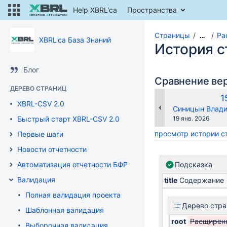
Help XBRL'ca
Пространства
Страницы
Ра
…
XBRL'ca База Знаний
История 
Блог
Сравнение ве
ДЕРЕВО СТРАНИЦ
С
1
XBRL-CSV 2.0
в
changes.mady.b
Синицын Влади
Сохранено
Быстрый старт XBRL-CSV 2.0
19 янв. 2026
просмотр истории 
Первые шаги
Новости отчетности
Автоматизация отчетности БФР
Подсказка
Валидация
title
Содержание
Полная валидация проекта
Дерево стра
Шаблонная валидация
root
Расщирен
Выборочная валидация