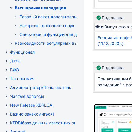
Расширенная валидация
Базовый пакет дополнительной валидации
Подсказка
Настроить дополнительную валдиацию
title
Выпущено в р
Операторы и функции для дополнительной валидации
Версия интерфей
Разновидности регулярных выражений
(11.12.2023г.)
Функционал
Даты
Подсказка
БФО
Таксономия
При активации б
валидации" в ра
Администратор/Пользователь
Частые вопросы
New Release XBRLCA
Важно ознакомиться!
KEDB(база данных известных ошибок )
Support