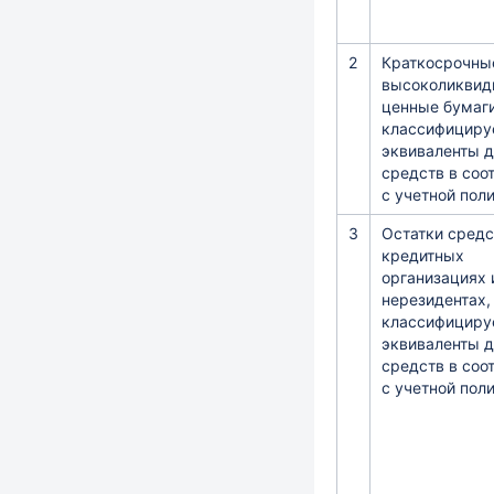
2
Краткосрочны
высоколиквид
ценные бумаги
классифициру
эквиваленты 
средств в соо
с учетной пол
3
Остатки средс
кредитных
организациях 
нерезидентах,
классифициру
эквиваленты 
средств в соо
с учетной пол