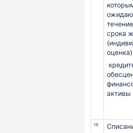
которы
ожидаю
течение
срока 
(индив
оценка)
кредит
обесце
финанс
активы
16
Списан