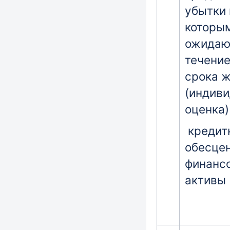
убытки 
которы
ожидаю
течение
срока 
(индив
оценка)
кредит
обесце
финанс
активы