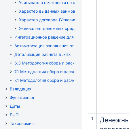
Учитывать в отчетности по строке Прочее
Характер выданных займов и прочих размещенных с
Характер договора (Условия займов, кредитов и депоз
Эквивалент денежных средств
Интеграционное решение для XBRL отчетности
Автоматизация заполнения отчетности XBRLCA и 1С чере
Детализация расчета в .xlsx
6.3 Методология сбора и расчета данных БФО-отчетнос
7.1 Методология сбора и расчета данных формы 0420412
7.1 Методология сбора и расчета данных формы 042040
Валидация
Функционал
Даты
БФО
1
Денежн
Таксономия