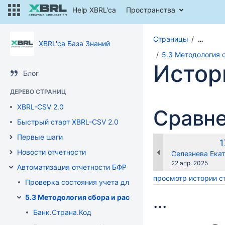
Help XBRL'ca
Пространства
Страницы
…
XBRL'ca База Знаний
5.3 Методология 
Истор
Блог
ДЕРЕВО СТРАНИЦ
XBRL-CSV 2.0
Сравне
Быстрый старт XBRL-CSV 2.0
Первые шаги
С
1
Новости отчетности
в
changes.mady.b
Селезнева Екат
Сохранено
22 апр. 2025
Автоматизация отчетности БФР
просмотр истории 
Проверка состояния учета для интеграции XBRLCA
...
5.3 Методология сбора и расчета данных БФО-отчетно
Банк.Страна.Код