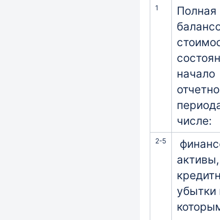
1
Полная
баланс
стоимос
состоя
начало
отчетно
периода
числе:
2-5
финанс
активы,
кредит
убытки 
которы