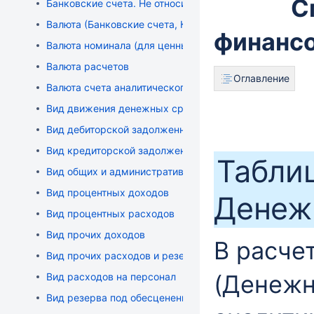
С
Банковские счета. Не относится к денежным средств
Валюта (Банковские счета, Кассы)
финансо
Валюта номинала (для ценных бумаг)
Валюта расчетов
Оглавление
Валюта счета аналитического учета
Вид движения денежных средств(ПУРЦБ)
Вид дебиторской задолженности
Вид кредиторской задолженности
Таблиц
Вид общих и административных расходов
Вид процентных доходов
Денеж
Вид процентных расходов
Вид прочих доходов
В расче
Вид прочих расходов и резервов
(Денежн
Вид расходов на персонал
Вид резерва под обесценение прочих активов