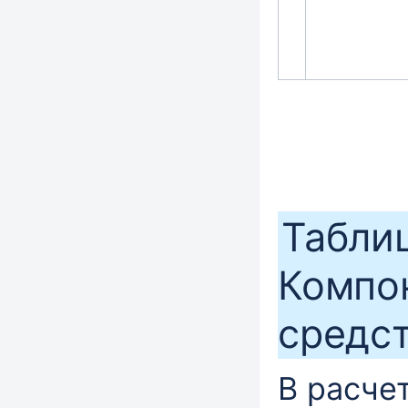
Таблиц
Компо
средст
В расче