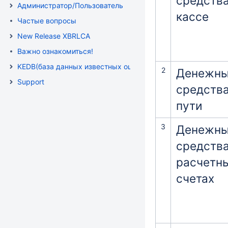
средства
Администратор/Пользователь
кассе
Частые вопросы
New Release XBRLCA
Важно ознакомиться!
KEDB(база данных известных ошибок )
2
Денежн
Support
средства
пути
3
Денежн
средства
расчетн
счетах