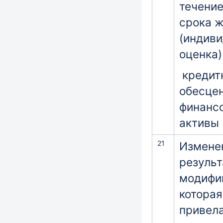
течение
срока 
(индив
оценка)
кредит
обесце
финанс
активы
21
Измене
результ
модифи
которая
привела