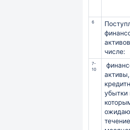
6
Поступ
финанс
активов
числе:
7-
финанс
10
активы,
кредит
убытки 
которы
ожидаю
течение