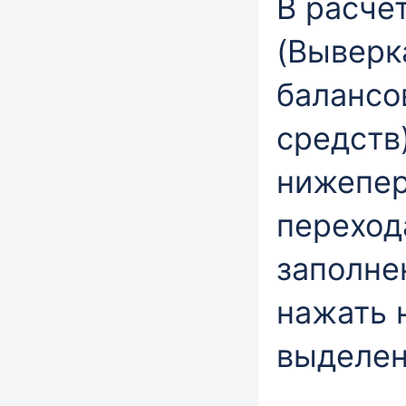
В расче
(Выверк
балансо
средств
нижепер
переход
заполне
нажать 
выделен