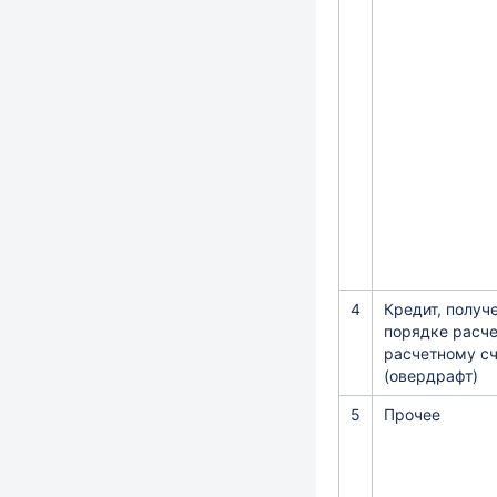
4
Кредит, получ
порядке расче
расчетному с
(овердрафт)
5
Прочее