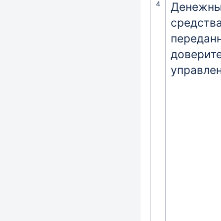
4
Денежн
средства
передан
доверит
управле