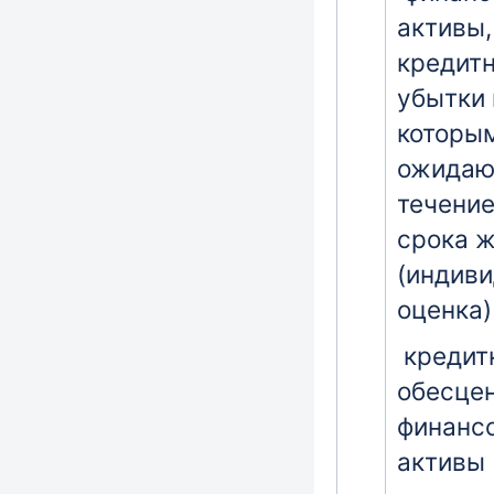
активы,
кредит
убытки 
которы
ожидаю
течение
срока 
(индив
оценка)
кредит
обесце
финанс
активы