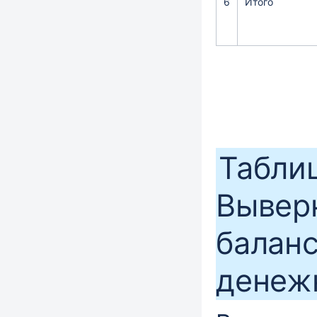
6
Итого
Таблиц
Вывер
балан
денеж