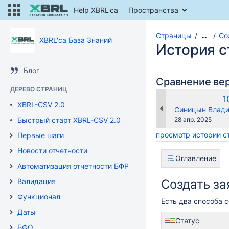
Help XBRL'ca
Пространства
Страницы
Со
…
XBRL'ca База Знаний
История 
Блог
Сравнение ве
ДЕРЕВО СТРАНИЦ
С
1
XBRL-CSV 2.0
в
changes.mady.b
Синицын Влади
Сохранено
Быстрый старт XBRL-CSV 2.0
28 апр. 2025
просмотр истории 
Первые шаги
Новости отчетности
Оглавление
Автоматизация отчетности БФР
Валидация
Создать за
Функционал
Есть два способа 
Даты
Статус
БФО