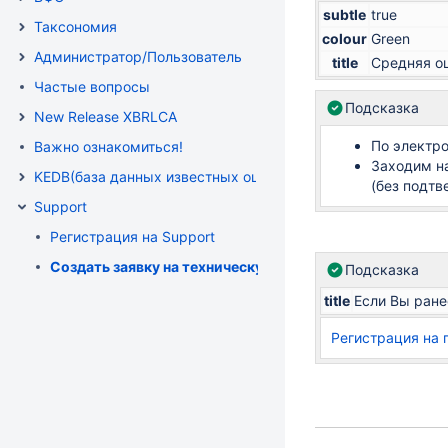
subtle
true
Таксономия
colour
Green
Администратор/Пользователь
title
Средняя оц
Частые вопросы
Подсказка
New Release XBRLCA
По электро
Важно ознакомиться!
Заходим н
KEDB(база данных известных ошибок )
(без подтв
Support
Регистрация на Support
Создать заявку на техническую поддержку по XBRLCA
Подсказка
title
Если Вы ране
Регистрация на 