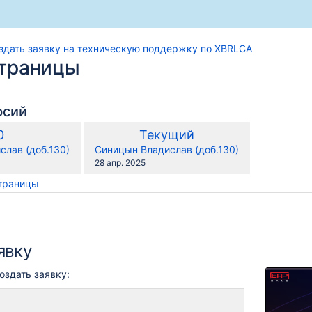
здать заявку на техническую поддержку по XBRLCA
страницы
рсий
по
тарая
Новая
0
Текущий
сравнению
ерсия
версия
y.user
changes.mady.by.user
слав (доб.130)
Синицын Владислав (доб.130)
с
Сохранено
28 апр. 2025
страницы
явку
создать заявку: