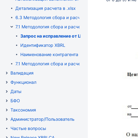
Детализация расчета в .xlsx
6.3 Методология сбора и расчета данных БФО-отчетнос
7.1 Методология сбора и расчета данных формы 0420412
Запрос на исправление от ЦБ от 05.11.2025 г.
Идентификатор XBRL
Наименование контрагента
7.1 Методология сбора и расчета данных формы 042040
Валидация
Функционал
Даты
БФО
Таксономия
Администратор/Пользователь
Частые вопросы
New Release XBRLCA