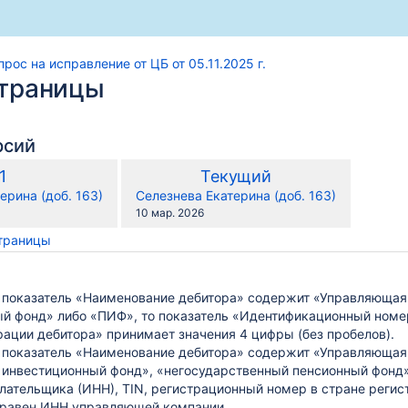
прос на исправление от ЦБ от 05.11.2025 г.
страницы
рсий
по
Старая
Новая
1
Текущий
сравнению
версия
версия
y.user
changes.mady.by.user
ерина (доб. 163)
Селезнева Екатерина (доб. 163)
с
Сохранено
10 мар. 2026
страницы
и показатель «Наименование дебитора» содержит «Управляющая 
й фонд» либо «ПИФ», то показатель «Идентификационный номер
рации дебитора» принимает значения 4 цифры (без пробелов).
ти в XBRLCA
и показатель «Наименование дебитора» содержит «Управляющая 
инвестиционный фонд», «негосударственный пенсионный фонд»
лательщика (ИНН), TIN, регистрационный номер в стране регис
з интерфейс OData: возможности и настройка
не равен ИНН управляющей компании.