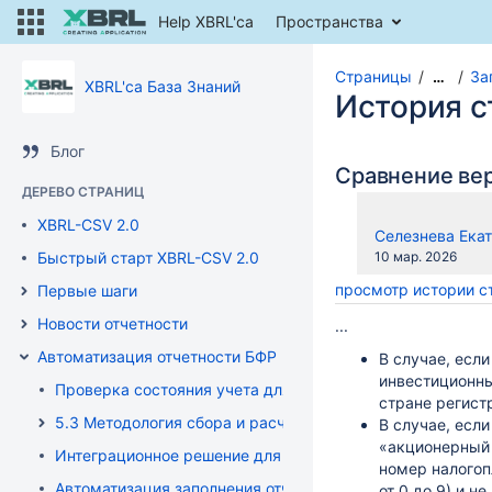
Help XBRL'ca
Пространства
Страницы
За
…
XBRL'ca База Знаний
История 
Блог
Сравнение ве
ДЕРЕВО СТРАНИЦ
XBRL-CSV 2.0
changes.mady.b
Селезнева Екат
Сохранено
Быстрый старт XBRL-CSV 2.0
10 мар. 2026
просмотр истории 
Первые шаги
Новости отчетности
...
Автоматизация отчетности БФР
В случае, есл
инвестиционны
Проверка состояния учета для интеграции XBRLCA
стране регист
5.3 Методология сбора и расчета данных БФО-отчетнос
В случае, есл
«акционерный 
Интеграционное решение для XBRL отчетности
номер налогоп
Автоматизация заполнения отчетности XBRLCA и 1С чере
от 0 до 9) и 