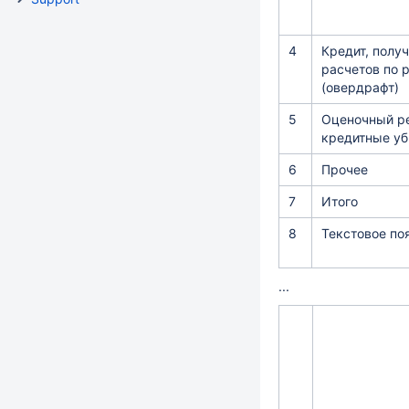
4
Кредит, полу
расчетов по 
(овердрафт)
5
Оценочный р
кредитные у
6
Прочее
7
Итого
8
Текстовое по
...