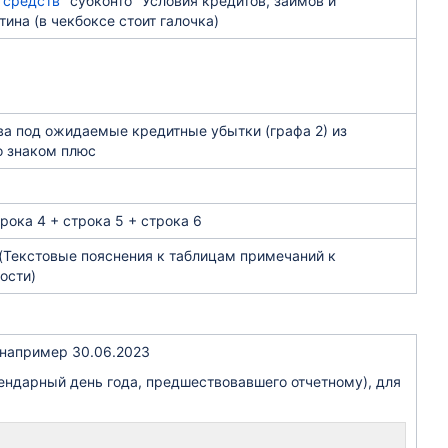
 средств
" субконто "Условия кредитов, займов и
ина (в чекбоксе стоит галочка)
ва под ожидаемые кредитные убытки (графа 2) из
о знаком плюс
трока 4 + строка 5 + строка 6
 (Текстовые пояснения к таблицам примечаний к
ости)
), например 30.06.2023
алендарный день года, предшествовавшего отчетному), для