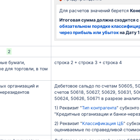
Для расчетов значений берется
Коне
Итоговая сумма должна сходится с
обязательном порядке классифици
через прибыль или убыток
на Дату 1
2
ные бумаги,
строка 2 + строка 3 + строка 4
 для торговли, в том
ых организаций и
Дебетовое сальдо по счетам 50605, 5
нерезидентов
счетов 50618, 50627, 50629, 50631, 5
50624, 50626, 50671 в разрезе аналити
1) Реквизит "
Тип контрагента
" субконт
"Кредитные организации и банки-нере
2) Реквизит "
Классификация ЦБ
" субко
оцениваемые по справедливой стоимо