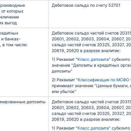
производные
Дебетовое сальдо по счету 52701
 от которых
величение
их выгод
редитных
Дебетовое сальдо частей счетов 20315
 и банках-
20601, 20602, 20603, 20604, 20607, 2
 в том числе:
сальдо частей счетов 20325, 20327, 20
20619, 20620 в разрезе аналитик:
1) Реквизит "
Класс депозита
" субконто
значение "Депозиты в кредитных орга
депозиты"
2) Реквизит "
Классификация по МСФО 
принимает значение "Ценные бумаги,
или убыток"
инированные депозиты
Дебетовое сальдо частей счетов 20315
20601, 20602, 20603, 20604, 20607, 2
сальдо частей счетов 20325, 20327, 20
20619, 20620 в разрезе аналитик:
1) Реквизит "
Класс депозита
" субконто