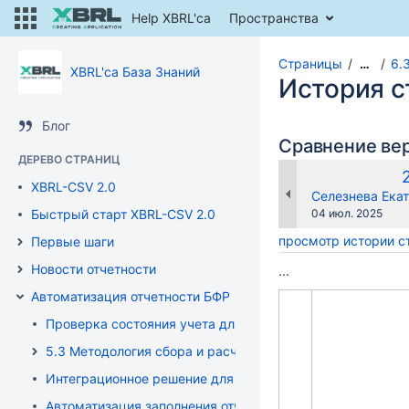
Help XBRL'ca
Пространства
Страницы
6.
…
XBRL'ca База Знаний
История 
Блог
Сравнение ве
ДЕРЕВО СТРАНИЦ
XBRL-CSV 2.0
changes.mady.b
Селезнева Екат
Сохранено
Быстрый старт XBRL-CSV 2.0
04 июл. 2025
просмотр истории 
Первые шаги
Новости отчетности
...
Автоматизация отчетности БФР
Проверка состояния учета для интеграции XBRLCA
5.3 Методология сбора и расчета данных БФО-отчетнос
Интеграционное решение для XBRL отчетности
Автоматизация заполнения отчетности XBRLCA и 1С чере