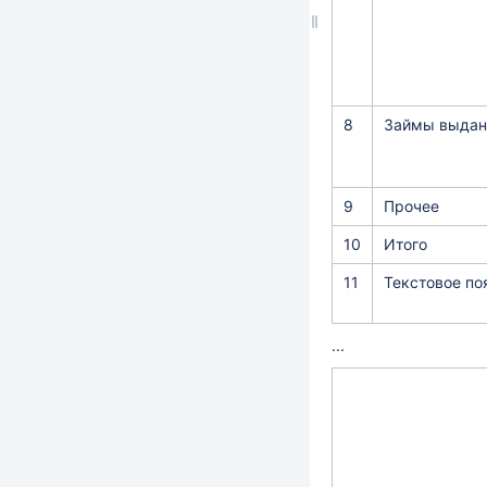
8
Займы выда
9
Прочее
10
Итого
11
Текстовое по
...