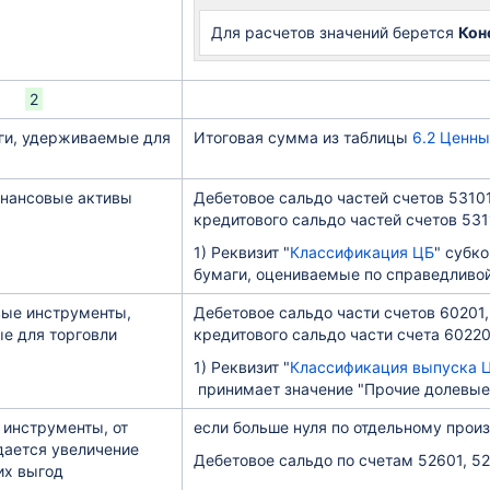
Для расчетов значений берется
Кон
2
ги, удерживаемые для
Итоговая сумма из таблицы
6.2 Ценны
нансовые активы
Дебетовое сальдо частей счетов 53101
кредитового сальдо частей счетов 531
1) Реквизит "
Классификация ЦБ
" субк
бумаги, оцениваемые по справедливой
вые инструменты,
Дебетовое сальдо части счетов 60201,
е для торговли
кредитового сальдо части счета 60220
1) Реквизит "
Классификация выпуска Ц
принимает значение "Прочие долевые
инструменты, от
если больше нуля по отдельному прои
дается увеличение
Дебетовое сальдо по счетам 52601, 5
их выгод