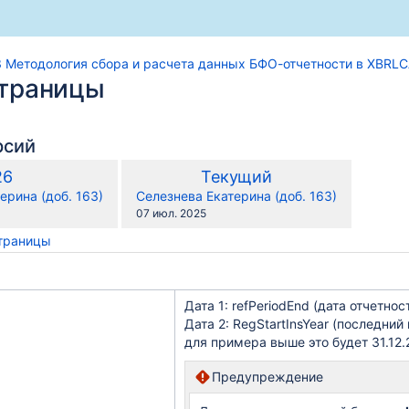
3 Методология сбора и расчета данных БФО-отчетности в XBRL
страницы
рсий
по
Старая
Новая
26
Текущий
сравнению
версия
версия
y.user
changes.mady.by.user
ерина (доб. 163)
Селезнева Екатерина (доб. 163)
с
Сохранено
07 июл. 2025
страницы
Дата 1: refPeriodEnd (дата отчетно
Дата 2: RegStartInsYear (последни
для примера выше это будет 31.12.
ти в XBRLCA
Предупреждение
з интерфейс OData: возможности и настройка