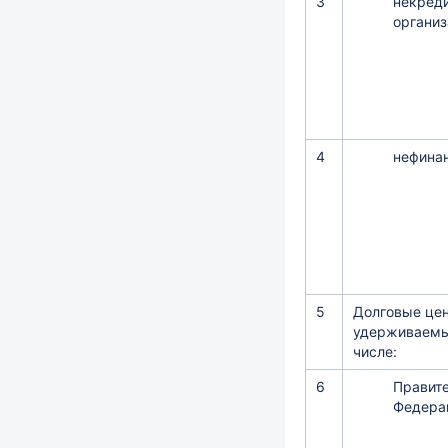
3
некред
органи
4
нефина
5
Долговые цен
удерживаемые
числе:
6
Правит
Федера