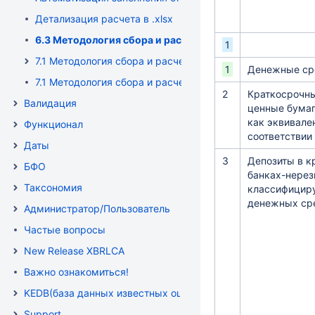
Детализация расчета в .xlsx
6.3 Методология сбора и расчета данных БФО-отчетно
1
7.1 Методология сбора и расчета данных формы 0420412
1
Денежные ср
7.1 Методология сбора и расчета данных формы 042040
2
Краткосрочн
Валидация
ценные бума
как эквивале
Функционал
соответствии
Даты
3
Депозиты в к
БФО
банках-нерез
Таксономия
классифицир
денежных ср
Администратор/Пользователь
Частые вопросы
New Release XBRLCA
Важно ознакомиться!
KEDB(база данных известных ошибок )
Support