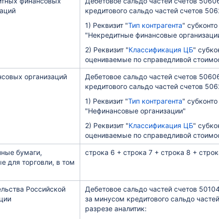
итных финансовых
Дебетовое сальдо частей счетов 50606
заций
кредитового сальдо частей счетов 5062
1) Реквизит "
Тип контрагента
" субконт
"Некредитные финансовые организаци
2) Реквизит "
Классификация ЦБ
" субко
оцениваемые по справедливой стоимос
нсовых организаций
Дебетовое сальдо частей счетов 50606
кредитового сальдо частей счетов 5062
1) Реквизит "
Тип контрагента
" субконт
"Нефинансовые организации"
2) Реквизит "
Классификация ЦБ
" субко
оцениваемые по справедливой стоимос
ные бумаги,
строка 6 + строка 7 + строка 8 + строк
 для торговли, в том
ельства Российской
Дебетовое сальдо частей счетов 50104,
ции
за минусом кредитового сальдо частей 
разрезе аналитик: