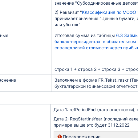
значение "Субординированные депози
2) Реквизит "
Классификация по МСФО 
принимает значение "Ценные бумаги,
или убыток"
нные
Итоговая сумма из таблицы
6.3 Займы
банках-нерезидентах, в обязательно
справедливой стоимости через прибы
строка 1 + строка 2 + строка 3 + строк
яснение
Заполняем в форме FR_Tekst_raskr (Т
бухгалтерской (финансовой) отчетност
Дата 1: refPeriodEnd (дата отчетности)
Дата 2: RegStartInsYear (последний ка
примера выше это будет 31.12.2022
Предупреждение