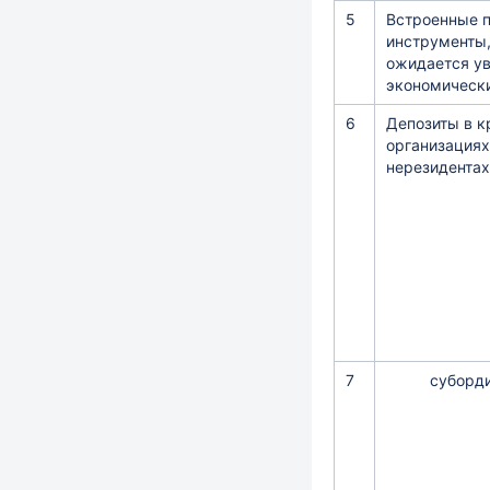
5
Встроенные 
инструменты,
ожидается у
экономическ
6
Депозиты в к
организациях
нерезидентах,
7
суборд