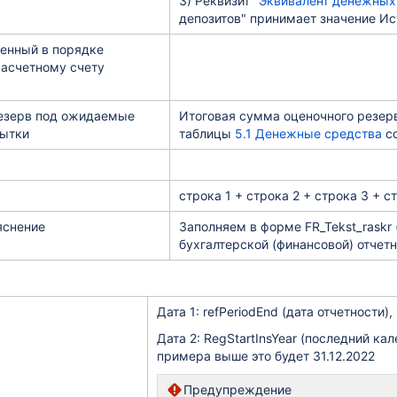
3)
Реквизит "
Эквивалент денежных
депозитов" принимает значение Ист
ченный в порядке
расчетному счету
езерв под ожидаемые
Итоговая сумма оценочного резер
бытки
таблицы
5.1 Денежные средства
с
строка 1 + строка 2 + строка 3 + с
яснение
Заполняем в форме FR_Tekst_raskr
бухгалтерской (финансовой) отчетн
Дата 1: refPeriodEnd (дата отчетности
Дата 2: RegStartInsYear (последний к
примера выше это будет 31.12.2022
Предупреждение