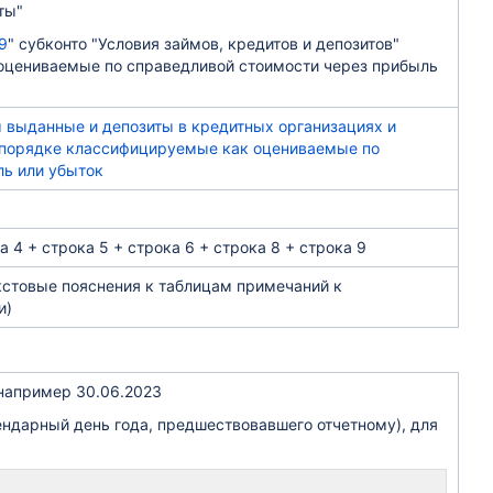
ты"
9
" субконто "Условия займов, кредитов и депозитов"
 оцениваемые по справедливой стоимости через прибыль
 выданные и депозиты в кредитных организациях и
м порядке классифицируемые как оцениваемые по
ль или убыток
а 4 + строка 5 + строка 6 + строка 8 + строка 9
екстовые пояснения к таблицам примечаний к
и)
, например 30.06.2023
лендарный день года, предшествовавшего отчетному), для