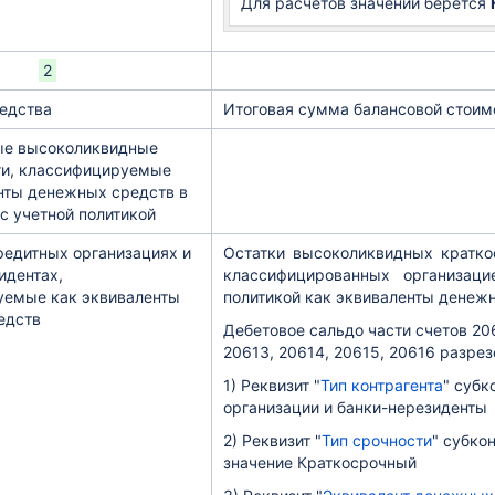
Для расчетов значений берется
сти в XBRLCA
2
 в XBRLca
едства
Итоговая сумма балансовой стоимо
9 в XBRLca
ые высоколиквидные
ги, классифицируемые
нты денежных средств в
 с учетной политикой
редитных организациях и
Остатки высоколиквидных кратко
идентах,
классифицированных организаци
уемые как эквиваленты
политикой как эквиваленты денеж
едств
Дебетовое сальдо части счетов 20
20613, 20614, 20615, 20616 разрез
1)
Реквизит "
Тип контрагента
" субк
организации и банки-нерезиденты
2) Реквизит "
Тип срочности
" субко
значение Краткосрочный