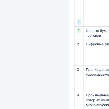
1
1
Ценные бума
торговли
2
Цифровые фи
3
Прочие доле
удерживаемы
4
Производные 
которых ожи
экономическ