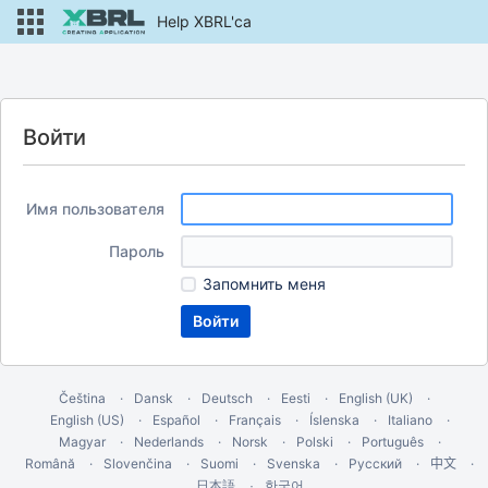
Help XBRL'ca
Войти
Имя пользователя
Пароль
Запомнить меня
Čeština
Dansk
Deutsch
Eesti
English (UK)
English (US)
Español
Français
Íslenska
Italiano
Magyar
Nederlands
Norsk
Polski
Português
Română
Slovenčina
Suomi
Svenska
Русский
中文
한국어
日本語